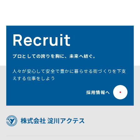
当社は以下に掲げる利用目的のために個人情報を収集
します。
(1)本ホームページ内での当社求人への応募および、お
問い合わせ受付等を行うため
(2)利用者からのお問い合わせに対応するため
Recruit
(3)上記の利用目的に付随する目的
3. 個人情報の第三者への提供
プロとしての誇りを胸に、未来へ紡ぐ。
お客様から提供していただいた個人情報は、以下の場
合を除き、第三者に開示または提供することはありま
せん。
人々が安心して安全で豊かに暮らせる街づくりを下支
(1)法令に基づき、適正に開示または提供を要求された
えする仕事をしよう
場合
(2)お客様にご承諾いただいた場合
採用情報へ
(3)国の機関もしくは地方公共団体またはその委託を受
けたものが法令の定める事務を遂行することに対して
協力する必要がある場合であって、本人の同意を得るこ
とによって当該事務の遂行に支障を及ぼすおそれがあ
るとき
(4)当サイトの運営受託会社が変更となった場合におい
て、当社から新規運営受託会社への情報提供を実施す