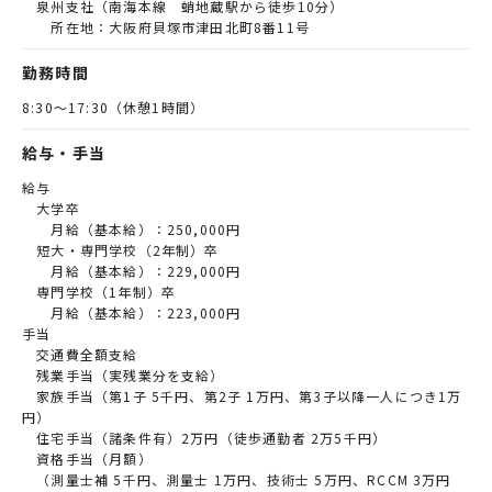
泉州支社（南海本線 蛸地蔵駅から徒歩10分）
所在地：大阪府貝塚市津田北町8番11号
勤務時間
8:30～17:30（休憩1時間）
給与・手当
給与
大学卒
月給（基本給）：250,000円
短大・専門学校（2年制）卒
月給（基本給）：229,000円
専門学校（1年制）卒
月給（基本給）：223,000円
手当
交通費全額支給
残業手当（実残業分を支給）
家族手当（第1子 5千円、第2子 1万円、第3子以降一人につき1万
円）
住宅手当（諸条件有）2万円（徒歩通勤者 2万5千円）
資格手当（月額）
（測量士補 5千円、測量士 1万円、技術士 5万円、RCCM 3万円