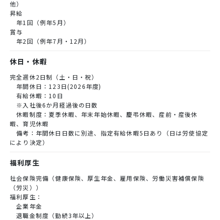
他）
昇給
年1回（例年5月）
賞与
年2回（例年7月・12月）
休日・休暇
完全週休2日制（土・日・祝）
年間休日：123日(2026年度)
有給休暇：10日
※入社後6か月経過後の日数
休暇制度：夏季休暇、年末年始休暇、慶弔休暇、産前・産後休
暇、育児休暇
備考：年間休日日数に別途、指定有給休暇5日あり（日は労使協定
により決定）
福利厚生
社会保険完備（健康保険、厚生年金、雇用保険、労働災害補償保険
（労災））
福利厚生：
企業年金
退職金制度（勤続3年以上）