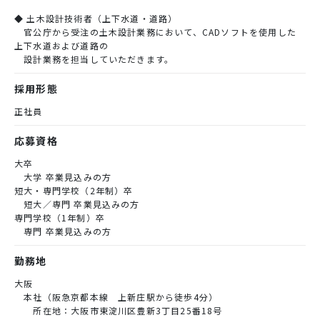
◆ 土木設計技術者（上下水道・道路）
官公庁から受注の土木設計業務において、CADソフトを使用した
上下水道および道路の
設計業務を担当していただきます。
採用形態
正社員
応募資格
大卒
大学 卒業見込みの方
短大・専門学校（2年制）卒
短大／専門 卒業見込みの方
専門学校（1年制）卒
専門 卒業見込みの方
勤務地
大阪
本社（阪急京都本線 上新庄駅から徒歩4分）
所在地：大阪市東淀川区豊新3丁目25番18号