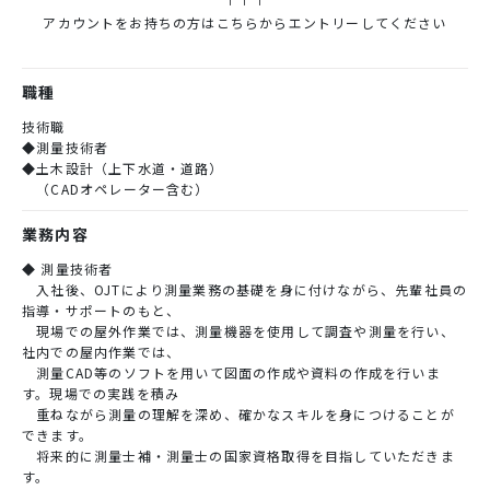
アカウントをお持ちの方はこちらからエントリーしてください
職種
技術職
◆測量技術者
◆土木設計（上下水道・道路）
（CADオペレーター含む）
業務内容
◆ 測量技術者
入社後、OJTにより測量業務の基礎を身に付けながら、先輩社員の
指導・サポートのもと、
現場での屋外作業では、測量機器を使用して調査や測量を行い、
社内での屋内作業では、
測量CAD等のソフトを用いて図面の作成や資料の作成を行いま
す。現場での実践を積み
重ねながら測量の理解を深め、確かなスキルを身につけることが
できます。
将来的に測量士補・測量士の国家資格取得を目指していただきま
す。