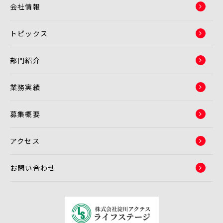
会社情報
る場合
(5)その他関連する法令により第三者への提供が認めら
れている場合
トピックス
4. 第三者提供に関する免責事項
部門紹介
以下の場合は、第三者による個人情報の取得に関し、
当社は何らの責任を負いません。
(1)利用者自らが本サービスの機能または別の手段を用
業務実績
いて第三者に個人情報を明らかにする場合
(2)利用者本人以外が利用者個人を識別できる情報（パ
募集概要
スワード等）を入手した場合
(3)当社に責めに帰すべき事由がない場合
アクセス
5. 個人情報の開示
当社は、利用者から個人情報保護法の定めに基づき個
お問い合わせ
人情報の開示を求められたときは、利用者本人からの
開示請求であることを確認したうえで、利用者に対し
遅延なく開示を行います（当該個人情報が存在しない
ときにはその旨を通知いたします）。ただし、個人情
報保護法その他の法令により、当社が開示の義務を負