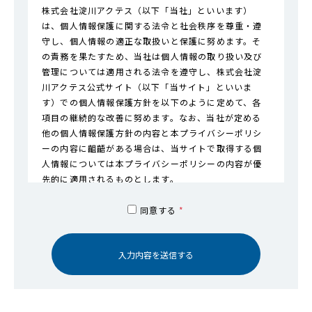
株式会社淀川アクテス（以下「当社」といいます）
は、個人情報保護に関する法令と社会秩序を尊重・遵
守し、個人情報の適正な取扱いと保護に努めます。そ
の責務を果たすため、当社は個人情報の取り扱い及び
管理については適用される法令を遵守し、株式会社淀
川アクテス公式サイト（以下「当サイト」といいま
す）での個人情報保護方針を以下のように定めて、各
項目の継続的な改善に努めます。なお、当社が定める
他の個人情報保護方針の内容と本プライバシーポリシ
ーの内容に齟齬がある場合は、当サイトで取得する個
人情報については本プライバシーポリシーの内容が優
先的に適用されるものとします。
2. 個人情報の利用目的
同意する
*
当社は、本ホームページ内で求人への応募、お問い合
わせ受付等におきまして、上記で定義される個人情報
を取得します。
当社は、あらかじめ利用者の同意を得ず、利用目的の
達成に必要な範囲を超えて個人情報を扱うことはあり
ません。