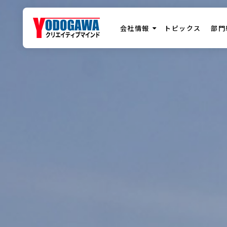
会社情報
トピックス
部門