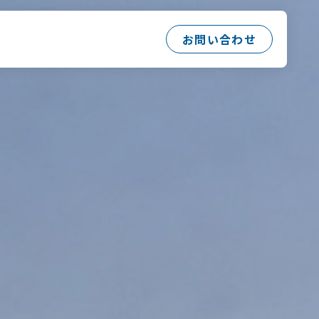
お問い合わせ